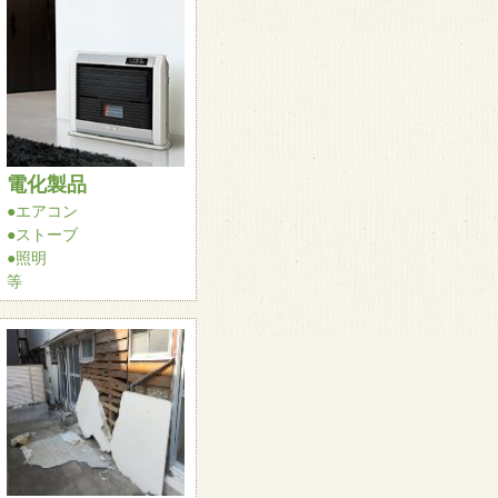
電化製品
●エアコン
●ストーブ
●照明
等