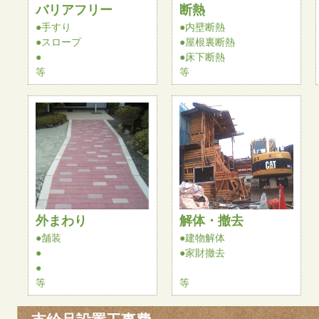
バリアフリー
断熱
●手すり
●内壁断熱
●スロープ
●屋根裏断熱
●
●床下断熱
等
等
外まわり
解体・撤去
●舗装
●建物解体
●
●家財撤去
●
等
等